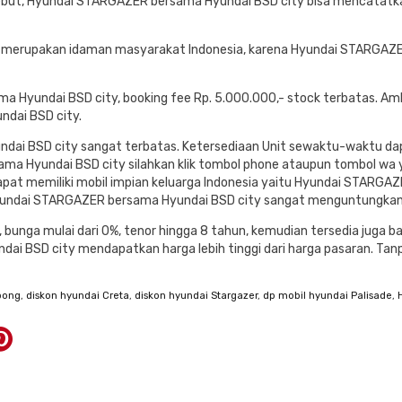
but, Hyundai STARGAZER bersama Hyundai BSD city bisa mencatatka
 merupakan idaman masyarakat Indonesia, karena Hyundai STARGAZ
Hyundai BSD city, booking fee Rp. 5.000.000,- stock terbatas. Ambi
ndai BSD city.
ai BSD city sangat terbatas. Ketersediaan Unit sewaktu-waktu dapa
ma Hyundai BSD city silahkan klik tombol phone ataupun tombol wa 
pat memiliki mobil impian keluarga Indonesia yaitu Hyundai STARGA
yundai STARGAZER bersama Hyundai BSD city sangat menguntungkan 
 bunga mulai dari 0%, tenor hingga 8 tahun, kemudian tersedia juga b
BSD city mendapatkan harga lebih tinggi dari harga pasaran. Tanpa 
pong
,
diskon hyundai Creta
,
diskon hyundai Stargazer
,
dp mobil hyundai Palisade
,