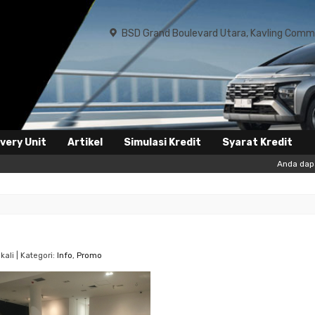
BSD Grand Boulevard Utara, Kavling Commer
ivery Unit
Artikel
Simulasi Kredit
Syarat Kredit
Anda dapat menuliskan
ali | Kategori:
Info
,
Promo