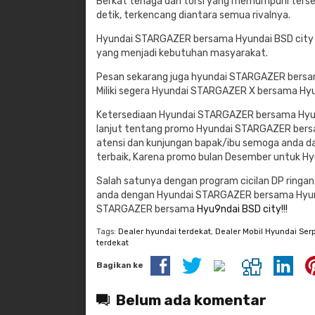
Berkat tenaga dan torsi yang memumpuni terse
detik, terkencang diantara semua rivalnya.
Hyundai STARGAZER bersama Hyundai BSD city
yang menjadi kebutuhan masyarakat.
Pesan sekarang juga hyundai STARGAZER bersama 
Miliki segera Hyundai STARGAZER X bersama Hyu
Ketersediaan Hyundai STARGAZER bersama Hyund
lanjut tentang promo Hyundai STARGAZER bersa
atensi dan kunjungan bapak/ibu semoga anda da
terbaik, Karena promo bulan Desember untuk H
Salah satunya dengan program cicilan DP ringan,
anda dengan Hyundai STARGAZER bersama Hyundai 
STARGAZER bersama
Hyu9ndai BSD city!!!
Tags:
Dealer hyundai terdekat
,
Dealer Mobil Hyundai Ser
terdekat
Bagikan ke
Belum ada komentar