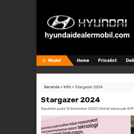
Model
Home
Pricelist
Del
Beranda
»
Info
»
Stargazer 2024
Stargazer 2024
Dipublish pada 13 December 2023 | Dilihat sebanyak 499 k