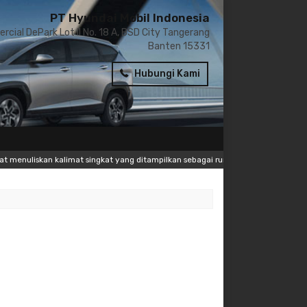
PT Hyundai Mobil Indonesia
cial DePark Lot II No. 18 A, BSD City Tangerang
Banten 15331
Hubungi Kami
 kalimat singkat yang ditampilkan sebagai running text (newsticker) pada bagi