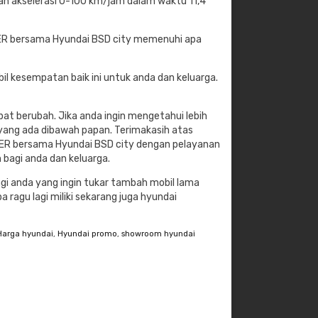
n akselerasi 0-100 km/jam dalam waktu 11,4
ER bersama Hyundai BSD city memenuhi apa
l kesempatan baik ini untuk anda dan keluarga.
t berubah. Jika anda ingin mengetahui lebih
yang ada dibawah papan. Terimakasih atas
ZER bersama Hyundai BSD city dengan pelayanan
bagi anda dan keluarga.
agi anda yang ingin tukar tambah mobil lama
ragu lagi miliki sekarang juga hyundai
Harga hyundai
,
Hyundai promo
,
showroom hyundai