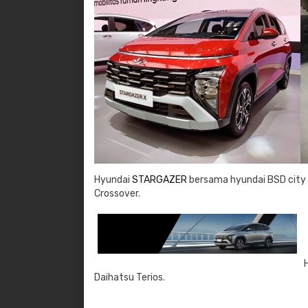
Hyundai
STARGAZER
bersama hyundai BSD city
Crossover.
Daihatsu Terios.