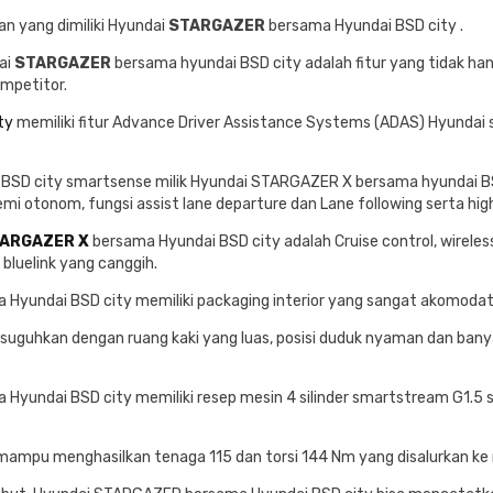
an yang dimiliki Hyundai
STARGAZER
bersama Hyundai BSD city .
ai
STARGAZER
bersama hyundai BSD city adalah fitur yang tidak ha
ompetitor.
ty
memiliki fitur Advance Driver Assistance Systems (ADAS) Hyund
BSD city smartsense milik Hyundai STARGAZER X bersama hyundai B
i otonom, fungsi assist lane departure dan Lane following serta hi
ARGAZER X
bersama Hyundai BSD city adalah Cruise control, wireless
 bluelink yang canggih.
Hyundai BSD city memiliki packaging interior yang sangat akomoda
suguhkan dengan ruang kaki yang luas, posisi duduk nyaman dan bany
yundai BSD city memiliki resep mesin 4 silinder smartstream G1.5 
t mampu menghasilkan tenaga 115 dan torsi 144 Nm yang disalurkan ke