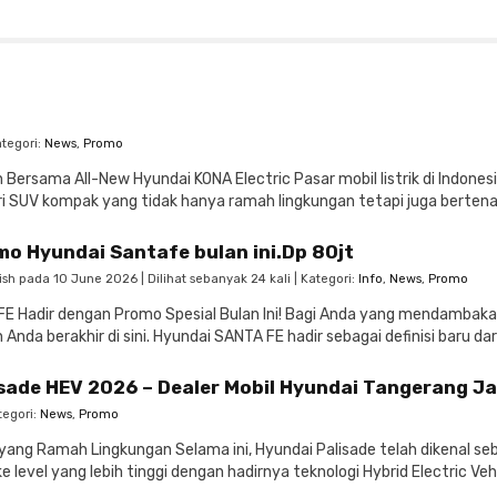
ategori:
News
,
Promo
n Bersama All-New Hyundai KONA Electric Pasar mobil listrik di Indon
 SUV kompak yang tidak hanya ramah lingkungan tetapi juga bertenag
mo Hyundai Santafe bulan ini.Dp 80jt
ish pada 10 June 2026 | Dilihat sebanyak 24 kali | Kategori:
Info
,
News
,
Promo
 Hadir dengan Promo Spesial Bulan Ini! ​Bagi Anda yang mendamba
Anda berakhir di sini. Hyundai SANTA FE hadir sebagai definisi baru da
isade HEV 2026 – Dealer Mobil Hyundai Tangerang J
tegori:
News
,
Promo
ang Ramah Lingkungan ​Selama ini, Hyundai Palisade telah dikenal seb
 level yang lebih tinggi dengan hadirnya teknologi Hybrid Electric Vehi