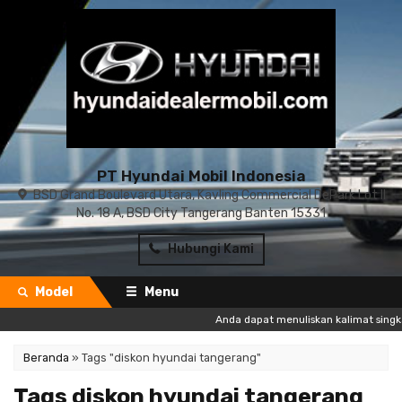
PT Hyundai Mobil Indonesia
BSD Grand Boulevard Utara, Kavling Commercial DePark Lot II
No. 18 A, BSD City Tangerang Banten 15331
Hubungi Kami
Model
Menu
Anda dapat menuliskan kalimat singkat
Beranda
»
Tags "diskon hyundai tangerang"
Tags diskon hyundai tangerang